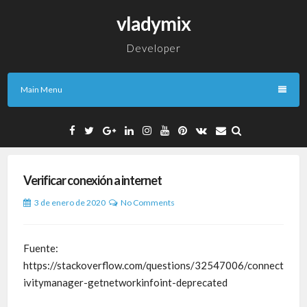
Skip
vladymix
to
content
Developer
Main Menu
Facebook
Twitter
Google
Linkedin
Instagram
YouTube
Pinterest
VK
Email
Plus
Verificar conexión a internet
3 de enero de 2020
No Comments
Fuente:
https://stackoverflow.com/questions/32547006/connect
ivitymanager-getnetworkinfoint-deprecated